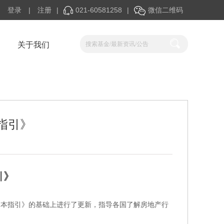
登录
|
注册
|
021-60581258
|
微信二维码
关于我们
指引》
引》
为本指引》的基础上进行了更新，指导各国了解房地产行