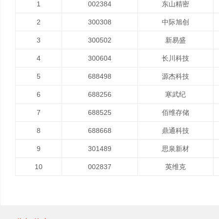
1
002384
东山精密
2
300308
中际旭创
3
300502
新易盛
4
300604
长川科技
5
688498
源杰科技
6
688256
寒武纪
7
688525
佰维存储
8
688668
鼎通科技
9
301489
思泉新材
10
002837
英维克