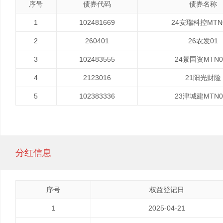
序号
债券代码
债券名称
1
102481669
24安瑞科控MTN
2
260401
26农发01
3
102483555
24景国资MTN0
4
2123016
21阳光财险
5
102383336
23津城建MTN0
分红信息
序号
权益登记日
1
2025-04-21