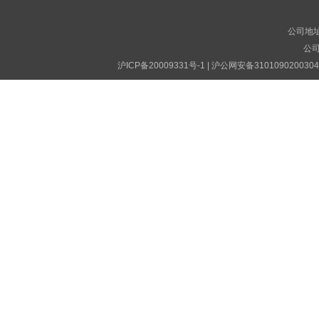
公司地址
公司电
沪ICP备20009331号-1
|
沪公网安备310109020030